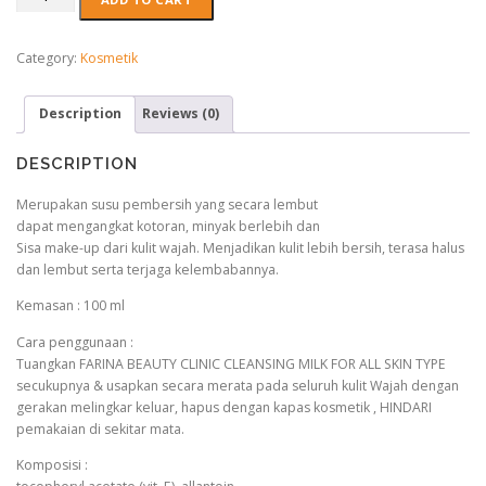
Cleansing
Milk
For
Category:
Kosmetik
All
Skin
Description
Reviews (0)
Type
100ml
-
DESCRIPTION
Pembersih
Kotoran
Merupakan susu pembersih yang secara lembut
dan
dapat mengangkat kotoran, minyak berlebih dan
Make
Sisa make-up dari kulit wajah. Menjadikan kulit lebih bersih, terasa halus
up
dan lembut serta terjaga kelembabannya.
quantity
Kemasan : 100 ml
Cara penggunaan :
Tuangkan FARINA BEAUTY CLINIC CLEANSING MILK FOR ALL SKIN TYPE
secukupnya & usapkan secara merata pada seluruh kulit Wajah dengan
gerakan melingkar keluar, hapus dengan kapas kosmetik , HINDARI
pemakaian di sekitar mata.
Komposisi :