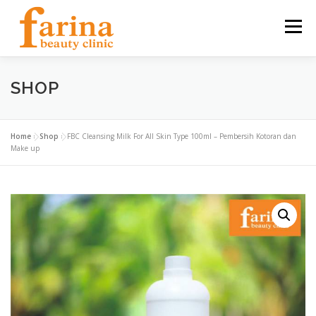
Skip
to
Menu
content
SHOP
HOME
OUR SERVICES
ABOUT US
NEWS & ARTICLE
CONTACT
FIND US
Home
»
Shop
»
FBC Cleansing Milk For All Skin Type 100ml – Pembersih Kotoran dan
Make up
CAREER