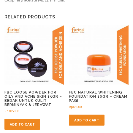
tocopheryl acetate (vit. E), allantoin.
RELATED PRODUCTS
FBC LOOSE POWDER FOR
FBC NATURAL WHITENING
OILY AND ACNE SKIN 15GR –
FOUNDATION 10GR – CREAM
BEDAK UNTUK KULIT
PAGI
BERMINYAK & JERAWAT
Rp
65000
Rp
105000
ADD TO CART
ADD TO CART