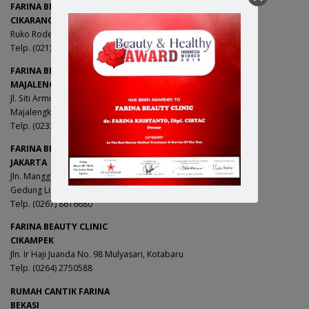
FARINA BEAUTY CLINIC
CIKARANG RODEO
Ruko Rodeo Drive Blok B6 No. 7 Jl. Usmar Ismail, Jababeka
Telp. (021) 89325350
FARINA BEAUTY CLINIC
MAJALENGKA
Jl. Siti Armilah No.1 Bunderan Munjul
Majalengka
Telp. (0233) 8291318
FARINA BEAUTY CLINIC
JAKARTA
Jln. Mangga Besar Raya No 21 -23 Mangga Besar,
Gedung Linayanti Jakarta Barat
Telp. (0267) 8616680
FARINA BEAUTY CLINIC
CIKAMPEK
Jln. Ir Haji Juanda No. 98 Mulyasari, Kotabaru
Telp. (0264) 2750588
RUMAH CANTIK FARINA
BEKASI