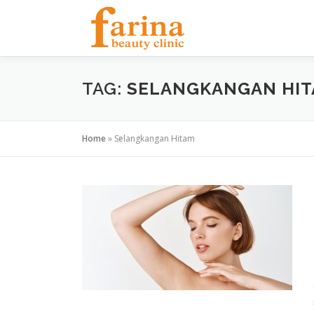
Skip
to
content
TAG:
SELANGKANGAN HI
Home
»
Selangkangan Hitam