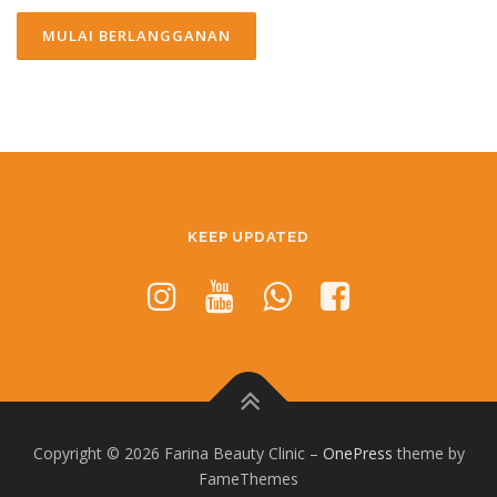
KEEP UPDATED
Copyright © 2026 Farina Beauty Clinic
–
OnePress
theme by
FameThemes