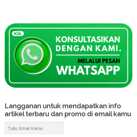
t
s
n
a
v
i
g
a
t
i
o
n
Langganan untuk mendapatkan info
artikel terbaru dan promo di email kamu